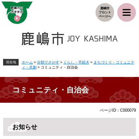
ペ
メ
鹿嶋市
ー
ニ
フロント
ジ
ュ
ページへ
の
ー
先
を
頭
飛
で
ば
す
し
。
て
本
現在地
ホーム
>
分類でさがす
>
くらし・手続き
>
まちづくり・コミュニテ
ィ・共創
>
コミュニティ・自治会
文
へ
コミュニティ・自治会
本
ページID：C000079
文
お知らせ