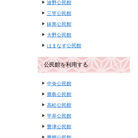
波野公民館
三笠公民館
鉢形公民館
大野公民館
はまなす公民館
公民館を利用する
中央公民館
鹿島公民館
高松公民館
平井公民館
豊津公民館
豊郷公民館