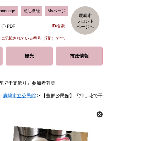
Language
補助機能
Myページ
鹿嶋市
フロント
PDF
ページへ
部に記載されている番号（7桁）です。
観光
市政情報
花で干支飾り』参加者募集
>
鹿嶋市立公民館
>
【豊郷公民館】『押し花で干