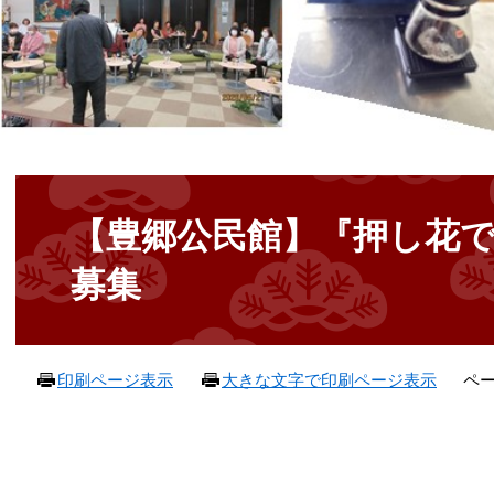
本
文
【豊郷公民館】『押し花
募集
ペー
印刷ページ表示
大きな文字で印刷ページ表示