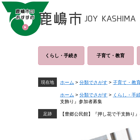
ペ
メ
ー
ニ
ジ
ュ
の
ー
先
を
頭
飛
で
ば
くらし・
手続き
子育て・
教育
す
し
。
て
本
文
現在地
ホーム
>
分類でさがす
>
子育て・教
へ
ホーム
>
分類でさがす
>
くらし・手
支飾り』参加者募集
【豊郷公民館】『押し花で干支飾り』