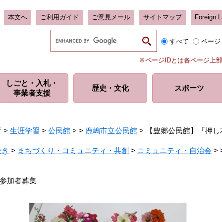
本文へ
ご利用ガイド
ご意見メール
サイトマップ
Foreign 
G
すべて
ページ
o
o
※ページIDとは各ページ上
g
l
しごと・入札・
e
歴史・
文化
スポーツ
事業者支援
カ
ス
タ
ム
育
>
生涯学習
>
公民館
>
>
鹿嶋市立公民館
>
【豊郷公民館】『押し
検
索
続き
>
まちづくり・コミュニティ・共創
>
コミュニティ・自治会
>
参加者募集