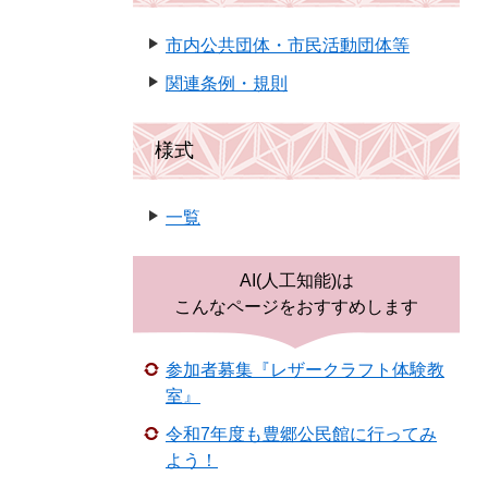
市内公共団体・市民活動団体等
関連条例・規則
様式
一覧
AI(人工知能)は
こんなページをおすすめします
参加者募集『レザークラフト体験教
室』
令和7年度も豊郷公民館に行ってみ
よう！