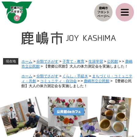
ペ
メ
鹿嶋市
ー
ニ
フロント
ジ
ュ
ページへ
の
ー
先
を
頭
飛
で
ば
す
し
。
て
本
現在地
ホーム
>
分類でさがす
>
子育て・教育
>
生涯学習
>
公民館
>
>
鹿嶋
市立公民館
>
【豊郷公民館】大人の体力測定会を実施しました！
文
へ
ホーム
>
分類でさがす
>
くらし・手続き
>
まちづくり・コミュニテ
ィ・共創
>
コミュニティ・自治会
>
>
鹿嶋市立公民館
>
【豊郷公民
館】大人の体力測定会を実施しました！