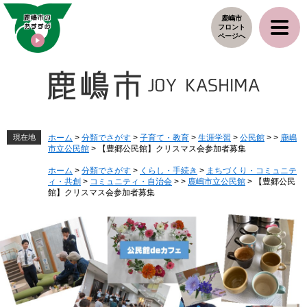
ペ
メ
鹿嶋市
ー
ニ
フロント
ジ
ュ
ページへ
の
ー
先
を
頭
飛
で
ば
す
し
。
て
本
現在地
ホーム
>
分類でさがす
>
子育て・教育
>
生涯学習
>
公民館
>
>
鹿嶋
市立公民館
>
【豊郷公民館】クリスマス会参加者募集
文
へ
ホーム
>
分類でさがす
>
くらし・手続き
>
まちづくり・コミュニテ
ィ・共創
>
コミュニティ・自治会
>
>
鹿嶋市立公民館
>
【豊郷公民
館】クリスマス会参加者募集