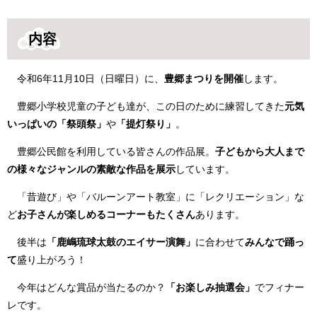
内容
令和6年11月10日（日曜日）に、
豊郷まつりを開催
します。
豊郷小学校児童の子ども達が、この日のために練習してきた
元気
いっぱいの「祭頭祭」
や
「提灯祭り」
。
豊郷公民館を利用している皆さんの作品展。
子どもから大人まで
の様々なジャンルの素敵な作品を展示
しています。
「昔遊び」や「バルーンアート教室」に「レクリエーション」な
ど
お子さんが楽しめるコーナーもたくさん
あります。
後半は
「鹿嶋琉球太鼓のエイサー演舞」
に合わせて
みんなで踊っ
て
盛り上がろう！
今年はどんな賞品が当たるのか？
「お楽しみ抽選会」
でフィナー
レです。