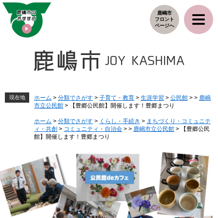
ペ
メ
鹿嶋市
ー
ニ
フロント
ジ
ュ
ページへ
の
ー
先
を
頭
飛
で
ば
す
し
。
て
本
現在地
ホーム
>
分類でさがす
>
子育て・教育
>
生涯学習
>
公民館
>
>
鹿嶋
市立公民館
>
【豊郷公民館】開催します！豊郷まつり
文
へ
ホーム
>
分類でさがす
>
くらし・手続き
>
まちづくり・コミュニテ
ィ・共創
>
コミュニティ・自治会
>
>
鹿嶋市立公民館
>
【豊郷公民
館】開催します！豊郷まつり