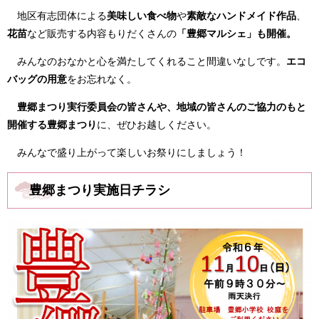
地区有志団体による
美味しい食べ物
や
素敵なハンドメイド作品
、
花苗
など販売する内容もりだくさんの
「豊郷マルシェ」も開催。
みんなのおなかと心を満たしてくれること間違いなしです。
エコ
バッグの用意
をお忘れなく。
豊郷まつり実行委員会の皆さんや、地域の皆さんのご協力のもと
開催する豊郷まつり
に、ぜひお越しください。
みんなで盛り上がって楽しいお祭りにしましょう！
豊郷まつり実施日チラシ