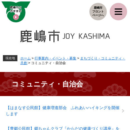
ペ
メ
鹿嶋市
ー
ニ
フロント
ジ
ュ
ページへ
の
ー
先
を
頭
飛
で
ば
す
し
。
て
本
現在地
ホーム
>
行事案内・イベント・募集
>
まちづくり・コミュニティ・
共創
>
コミュニティ・自治会
文
へ
コミュニティ・自治会
本
【はまなす公民館】健康増進部会 ふれあいハイキングを開催
文
します
【豊郷公民館】郷ちゃんクラブ『からだの健康づくり講座』を