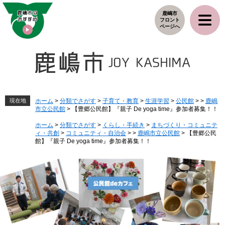
ペ
メ
鹿嶋市
ー
ニ
フロント
ジ
ュ
ページへ
の
ー
先
を
頭
飛
で
ば
す
し
。
て
本
現在地
ホーム
>
分類でさがす
>
子育て・教育
>
生涯学習
>
公民館
>
>
鹿嶋
市立公民館
>
【豊郷公民館】『親子 De yoga time』参加者募集！！
文
へ
ホーム
>
分類でさがす
>
くらし・手続き
>
まちづくり・コミュニテ
ィ・共創
>
コミュニティ・自治会
>
>
鹿嶋市立公民館
>
【豊郷公民
館】『親子 De yoga time』参加者募集！！