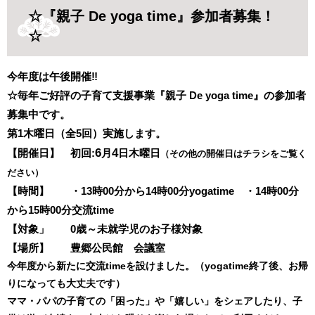
☆『親子 De yoga time』参加者募集！
☆
今年度は午後開催‼
☆毎年ご好評の子育て支援事業『親子 De yoga time
』の参加者
募集中です。
第1木曜日（全5回）
実施します。
6
4
【開催日】 初回:
月
日木曜日
（その他の開催日はチラシをご覧く
ださい）
【時間】 ・13時00分から14時00分yogatime ・14時00分
から15時00分交流time
【対象」 0歳～未就学児のお子様対象
【場所】
豊郷公民館 会議室
今年度から新たに交流timeを設けました。（yogatime終了後、お帰
りになっても大丈夫です）
ママ・パパの子育ての「困った」や「嬉しい」をシェアしたり、子