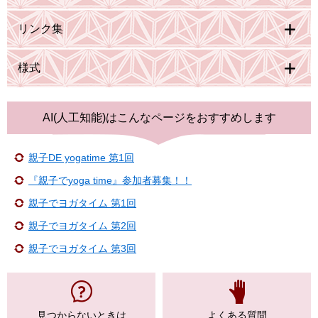
リンク集
様式
AI(人工知能)は
こんなページをおすすめします
親子DE yogatime 第1回
『親子でyoga time』参加者募集！！
親子でヨガタイム 第1回
親子でヨガタイム 第2回
親子でヨガタイム 第3回
見つからない
ときは
よくある質問