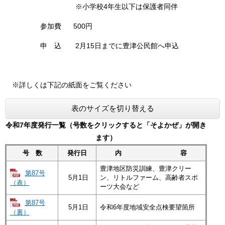
※小学校4年生以下は保護者同伴
参加費 500円
申 込 2月15日までに豊津公民館へ申込
※詳しくは下記の紙面をご覧ください
表のサイズを切り替える
令和7年度発行一覧（号数をクリックすると「そよかぜ」が開き
ます）
号 数
発行日
内 容
豊津地区防災訓練、豊津クリー
第87号
5月1日
ン、リトルファーム、高齢者スポ
（表）
ーツ大会など
第87号
5月1日
令和6年度地域安全点検要望箇所
（裏）