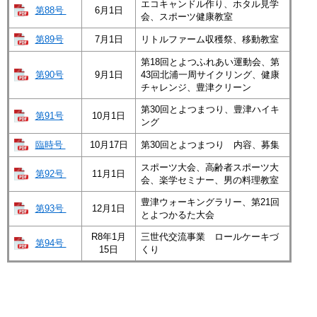
エコキャンドル作り、ホタル見学
第88号
6月1日
会、スポーツ健康教室
第89号
7月1日
リトルファーム収穫祭、移動教室
第18回とよつふれあい運動会、第
第90号
9月1日
43回北浦一周サイクリング、健康
チャレンジ、豊津クリーン
第30回とよつまつり、豊津ハイキ
第91号
10月1日
ング
臨時号
10月17日
第30回とよつまつり 内容、募集
スポーツ大会、高齢者スポーツ大
第92号
11月1日
会、楽学セミナー、男の料理教室
豊津ウォーキングラリー、第21回
第93号
12月1日
とよつかるた大会
R8年1月
三世代交流事業 ロールケーキづ
第94号
15日
くり