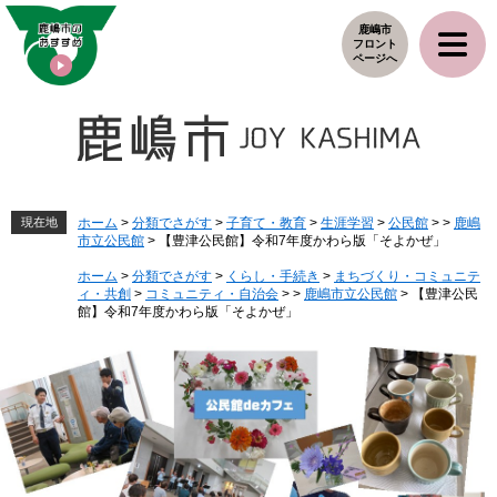
ペ
メ
鹿嶋市
ー
ニ
フロント
ジ
ュ
ページへ
の
ー
先
を
頭
飛
で
ば
す
し
。
て
本
現在地
ホーム
>
分類でさがす
>
子育て・教育
>
生涯学習
>
公民館
>
>
鹿嶋
市立公民館
>
【豊津公民館】令和7年度かわら版「そよかぜ」
文
へ
ホーム
>
分類でさがす
>
くらし・手続き
>
まちづくり・コミュニテ
ィ・共創
>
コミュニティ・自治会
>
>
鹿嶋市立公民館
>
【豊津公民
館】令和7年度かわら版「そよかぜ」