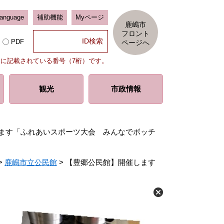
Language
補助機能
Myページ
鹿嶋市
フロント
PDF
ページへ
部に記載されている番号（7桁）です。
観光
市政情報
ます「ふれあいスポーツ大会 みんなでボッチ
>
鹿嶋市立公民館
>
【豊郷公民館】開催します