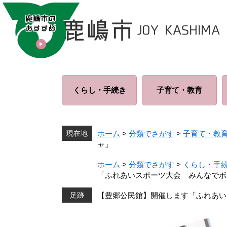
ペ
メ
ー
ニ
ジ
ュ
の
ー
先
を
頭
飛
で
ば
くらし・
手続き
子育て・
教育
す
し
。
て
本
文
現在地
ホーム
>
分類でさがす
>
子育て・教
へ
ャ」
ホーム
>
分類でさがす
>
くらし・手
「ふれあいスポーツ大会 みんなでボ
【豊郷公民館】開催します「ふれあい