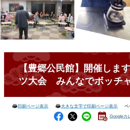
本
文
【豊郷公民館】開催しま
ツ大会 みんなでボッチ
ペ
印刷ページ表示
大きな文字で印刷ページ表示
Googl