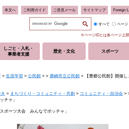
本文へ
ご利用ガイド
ご意見メール
サイトマップ
Foreign 
G
すべて
ページ
o
o
※ページIDとは各ページ上
g
l
しごと・入札・
e
歴史・
文化
スポーツ
事業者支援
カ
ス
タ
ム
育
>
生涯学習
>
公民館
>
>
鹿嶋市立公民館
>
【豊郷公民館】開催し
検
索
続き
>
まちづくり・コミュニティ・共創
>
コミュニティ・自治会
>
ッチャ」
スポーツ大会 みんなでボッチャ」