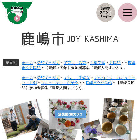
ペ
メ
鹿嶋市
ー
ニ
フロント
ジ
ュ
ページへ
の
ー
先
を
頭
飛
で
ば
す
し
。
て
本
現在地
ホーム
>
分類でさがす
>
子育て・教育
>
生涯学習
>
公民館
>
>
鹿嶋
市立公民館
>
【豊郷公民館】参加者募集『豊郷人間すごろく』
文
へ
ホーム
>
分類でさがす
>
くらし・手続き
>
まちづくり・コミュニテ
ィ・共創
>
コミュニティ・自治会
>
>
鹿嶋市立公民館
>
【豊郷公民
館】参加者募集『豊郷人間すごろく』