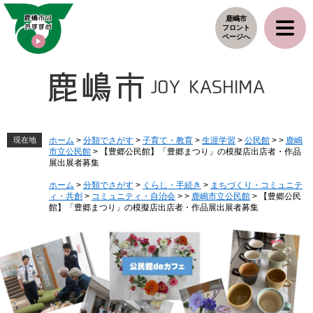
ペ
メ
鹿嶋市
ー
ニ
フロント
ジ
ュ
ページへ
の
ー
先
を
頭
飛
で
ば
す
し
。
て
本
現在地
ホーム
>
分類でさがす
>
子育て・教育
>
生涯学習
>
公民館
>
>
鹿嶋
市立公民館
>
【豊郷公民館】「豊郷まつり」の模擬店出店者・作品
文
展出展者募集
へ
ホーム
>
分類でさがす
>
くらし・手続き
>
まちづくり・コミュニテ
ィ・共創
>
コミュニティ・自治会
>
>
鹿嶋市立公民館
>
【豊郷公民
館】「豊郷まつり」の模擬店出店者・作品展出展者募集