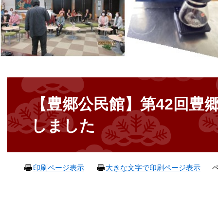
本
文
【豊郷公民館】第42回豊
しました
ペ
印刷ページ表示
大きな文字で印刷ページ表示