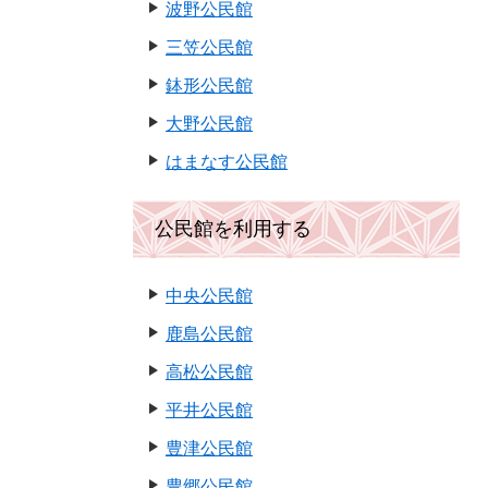
波野公民館
三笠公民館
鉢形公民館
大野公民館
はまなす公民館
公民館を利用する
中央公民館
鹿島公民館
高松公民館
平井公民館
豊津公民館
豊郷公民館