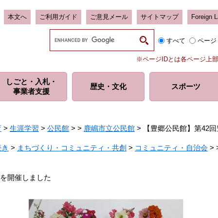
本文へ
ご利用ガイド
ご意見メール
サイトマップ
Foreign 
G
すべて
ページ
o
o
※ページIDとは各ページ上
g
l
しごと・入札・
e
歴史・
文化
スポーツ
事業者支援
カ
ス
タ
ム
育
>
生涯学習
>
公民館
>
>
鹿嶋市立公民館
>
【豊郷公民館】第42
検
索
続き
>
まちづくり・コミュニティ・共創
>
コミュニティ・自治会
>
会を開催しました