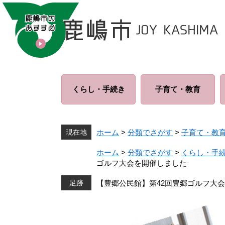
ペ
メ
ー
ニ
ジ
ュ
の
ー
先
を
頭
飛
で
ば
くらし・
手続き
子育て・
教育
す
し
。
て
本
文
現在地
ホーム
>
分類でさがす
>
子育て・教
へ
ホーム
>
分類でさがす
>
くらし・手
ゴルフ大会を開催しました
【豊郷公民館】第42回豊郷ゴルフ大