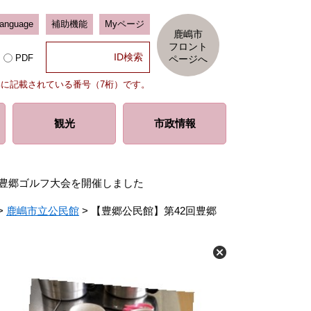
Language
補助機能
Myページ
鹿嶋市
フロント
PDF
ページへ
部に記載されている番号（7桁）です。
観光
市政情報
回豊郷ゴルフ大会を開催しました
>
鹿嶋市立公民館
>
【豊郷公民館】第42回豊郷