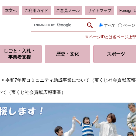
本文へ
ご利用ガイド
ご意見メール
サイトマップ
Foreign 
G
すべて
ページ
o
o
※ページIDとは各ページ上
g
l
しごと・入札・
e
歴史・
文化
スポーツ
事業者支援
カ
ス
タ
ム
ト
>
令和7年度コミュニティ助成事業について（宝くじ社会貢献広報
検
索
いて（宝くじ社会貢献広報事業）