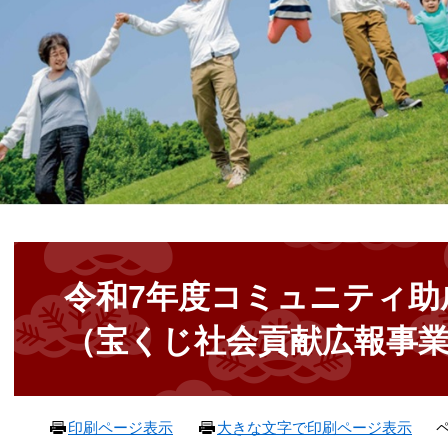
本
文
令和7年度コミュニティ助
（宝くじ社会貢献広報事
ペ
印刷ページ表示
大きな文字で印刷ページ表示