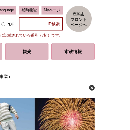
Language
補助機能
Myページ
鹿嶋市
フロント
PDF
ページへ
部に記載されている番号（7桁）です。
観光
市政情報
事業）