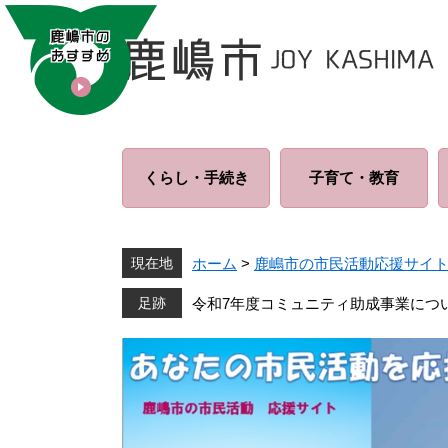
ペ
メ
ー
ニ
ジ
ュ
の
ー
先
を
頭
飛
で
ば
くらし・
手続き
子育て・
教育
す
し
。
て
本
文
現在地
ホーム
>
鹿嶋市の市民活動応援サイ
へ
令和7年度コミュニティ助成事業につ