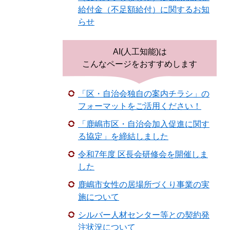
給付金（不足額給付）に関するお知
らせ
AI(人工知能)は
こんなページをおすすめします
「区・自治会独自の案内チラシ」の
フォーマットをご活用ください！
「鹿嶋市区・自治会加入促進に関す
る協定」を締結しました
令和7年度 区長会研修会を開催しま
した
鹿嶋市女性の居場所づくり事業の実
施について
シルバー人材センター等との契約発
注状況について