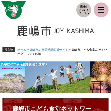
ペ
メ
鹿嶋市
ー
ニ
フロント
ジ
ュ
ページへ
の
ー
先
を
頭
飛
で
ば
す
し
。
て
本
現在地
ホーム
>
鹿嶋市の市民活動応援サイト
>
鹿嶋市こども食堂ネットワ
ーク しょくの輪
文
へ
本
文
鹿嶋市こども食堂ネットワー