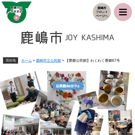
ペ
メ
鹿嶋市
ー
ニ
フロント
ジ
ュ
ページへ
の
ー
先
を
頭
飛
で
ば
す
し
。
て
本
現在地
ホーム
>
鹿嶋市立公民館
>
【豊郷公民館】わくわく豊郷67号
文
へ