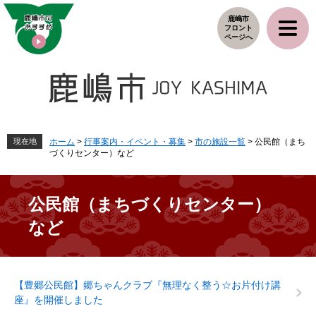
ペ
メ
鹿嶋市
ー
ニ
フロント
ジ
ュ
ページへ
の
ー
先
を
頭
飛
で
ば
す
し
。
て
本
現在地
ホーム
>
行事案内・イベント・募集
>
市の施設一覧
>
公民館（まち
づくりセンター）など
文
へ
公民館（まちづくりセンター）
など
本
【豊郷公民館】郷ちゃんクラブ『無理なく整う☆お片付け講
文
座』を開催しました