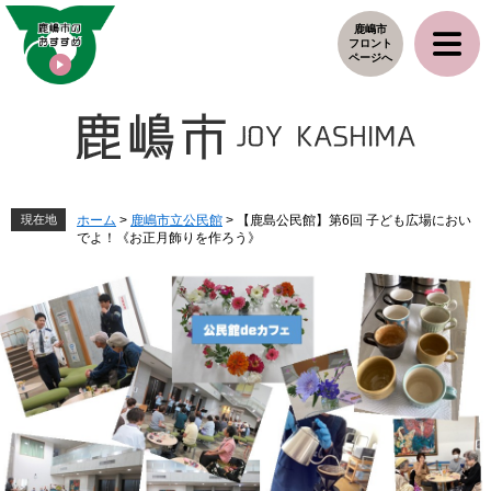
ペ
メ
鹿嶋市
ー
ニ
フロント
ジ
ュ
ページへ
の
ー
先
を
頭
飛
で
ば
す
し
。
て
本
現在地
ホーム
>
鹿嶋市立公民館
>
【鹿島公民館】第6回 子ども広場におい
でよ！《お正月飾りを作ろう》
文
へ