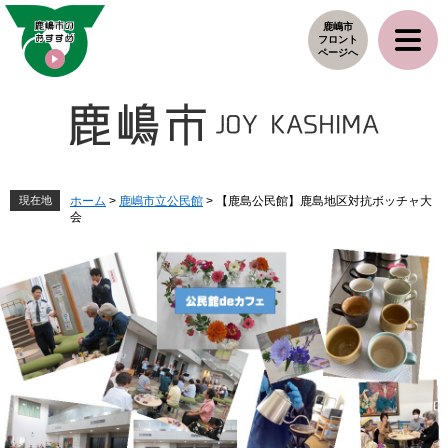
ペ
メ
鹿嶋市
ー
ニ
フロント
ジ
ュ
ページへ
の
ー
先
を
頭
飛
で
ば
す
し
。
て
本
現在地
ホーム
>
鹿嶋市立公民館
>
【鹿島公民館】鹿島地区対抗ボッチャ大
会
文
へ