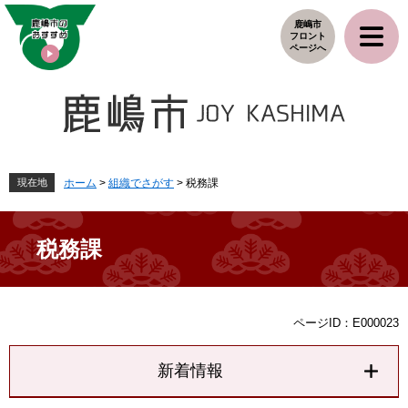
ペ
メ
鹿嶋市
ー
ニ
フロント
ジ
ュ
ページへ
の
ー
先
を
頭
飛
で
ば
す
し
。
て
本
現在地
ホーム
>
組織でさがす
>
税務課
文
へ
税務課
本
ページID：E000023
文
新着情報