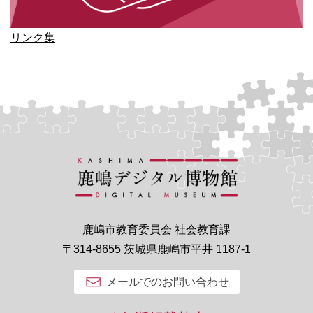
リンク集
鹿嶋市教育委員会 社会教育課
〒314-8655 茨城県鹿嶋市平井 1187-1
メールでのお問い合わせ