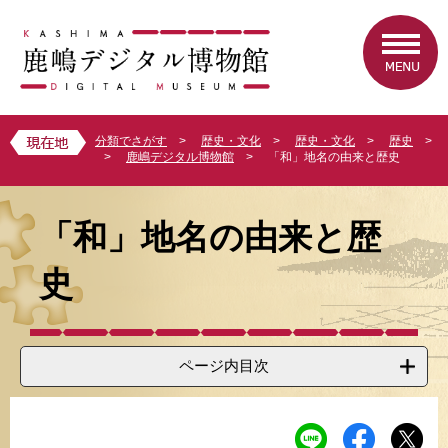
ペ
メ
ー
ニ
ジ
ュ
の
ー
先
を
頭
飛
で
ば
分類でさがす
>
歴史・文化
>
歴史・文化
>
歴史
>
す
し
>
鹿嶋デジタル博物館
>
「和」地名の由来と歴史
。
て
本
本
文
文
「和」地名の由来と歴
へ
史
ページ内目次