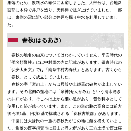
集落のため、飲料水の確保に困窮しました。大部分は、台地斜
面部に木枠で井戸を造り、天秤棒で担ぎ上げていました。一部
は、東側の沼に近い部分に井戸を掘り中水を利用していまし
た。
春秋(はるあき)
春秋の地名の由来についてはわかっていません。平安時代の
『倭名類聚抄』には中村郷の内に記載があります。鎌倉時代の
「弘安太田文」では「南条中村内春秋」とあります。古くから
「春秋」として成立していました。
春秋の字「宮の上」からは貝殻や土師器の破片が出土してい
ます。その北側の窪地には「泉神(せんがみ)」という清水湧き
の井戸があり、そこへは上から細い道があり、昔飲料水として
使用した跡が残っています。また、この道の脇の高台には前方
後円墳1基、円墳3基で構成される「春秋古墳群」があります。
中世には大掾氏の一族の春秋氏がこの地に館を構えていまし
た。集落の西字須賀市に殿山と呼ぶ所があり三方土堤で西は窪