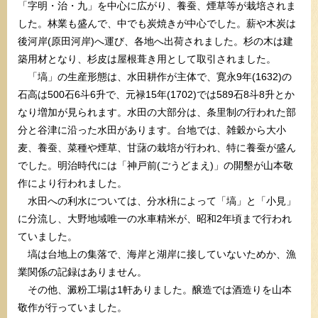
「字明・治・九」を中心に広がり、養蚕、煙草等が栽培されま
した。林業も盛んで、中でも炭焼きが中心でした。薪や木炭は
後河岸(原田河岸)へ運び、各地へ出荷されました。杉の木は建
築用材となり、杉皮は屋根葺き用として取引されました。
「塙」の生産形態は、水田耕作が主体で、寛永9年(1632)の
石高は500石6斗6升で、元禄15年(1702)では589石8斗8升とか
なり増加が見られます。水田の大部分は、条里制の行われた部
分と谷津に沿った水田があります。台地では、雑穀から大小
麦、養蚕、菜種や煙草、甘藷の栽培が行われ、特に養蚕が盛ん
でした。明治時代には「神戸前(ごうどまえ)」の開墾が山本敬
作により行われました。
水田への利水については、分水枡によって「塙」と「小見」
に分流し、大野地域唯一の水車精米が、昭和2年頃まで行われ
ていました。
塙は台地上の集落で、海岸と湖岸に接していないためか、漁
業関係の記録はありません。
その他、澱粉工場は1軒ありました。醸造では酒造りを山本
敬作が行っていました。