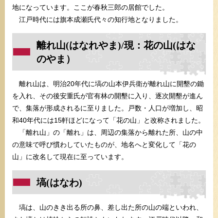
地になっています。ここが春秋三郎の居館でした。
江戸時代には旗本成瀬氏代々の知行地となりました。
離れ山(はなれやま)/現：花の山(はな
のやま）
離れ山は、明治20年代に塙の山本伊兵衛が離れ山に開墾の鋤
を入れ、その後安重氏が官有林の開墾に入り、逐次開墾が進ん
で、集落が形成されるに至りました。戸数・人口が増加し、昭
和40年代には15軒ほどになって「花の山」と改称されました。
「離れ山」の「離れ」は、周辺の集落から離れた所、山の中
の意味で呼び慣わしていたものが、地名へと変化して「花の
山」に改名して現在に至っています。
塙(はなわ)
塙は、山のきき出る所の鼻、差し出た所の山の端といわれ、