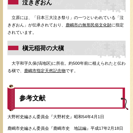
泣きぎおん
立原には、「日本三大泣き祭り」の一つといわれている「泣
きぎおん」が伝承されており、
鹿嶋市の無形民俗文化財
に指定
されています。
槇元稲荷の大槇
大字和字久保(塙地区)に所在。約500年前に植えられたと伝わ
る槇で、
鹿嶋市指定天然記念物
です。
参考文献
大野村史編さん委員会『大野村史』昭和54年4月1日
鹿嶋市史編さん委員会『鹿嶋市史 地誌編』平成17年2月18日