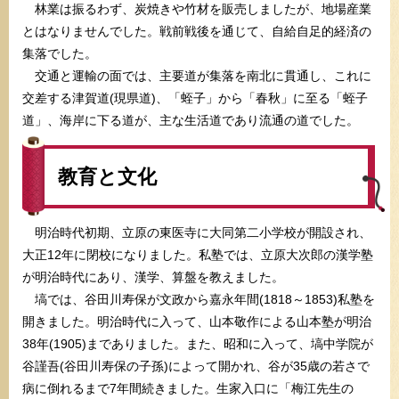
林業は振るわず、炭焼きや竹材を販売しましたが、地場産業
とはなりませんでした。戦前戦後を通じて、自給自足的経済の
集落でした。
交通と運輸の面では、主要道が集落を南北に貫通し、これに
交差する津賀道(現県道)、「蛭子」から「春秋」に至る「蛭子
道」、海岸に下る道が、主な生活道であり流通の道でした。
教育と文化
明治時代初期、立原の東医寺に大同第二小学校が開設され、
大正12年に閉校になりました。私塾では、立原大次郎の漢学塾
が明治時代にあり、漢学、算盤を教えました。
塙では、谷田川寿保が文政から嘉永年間(1818～1853)私塾を
開きました。明治時代に入って、山本敬作による山本塾が明治
38年(1905)までありました。また、昭和に入って、塙中学院が
谷謹吾(谷田川寿保の子孫)によって開かれ、谷が35歳の若さで
病に倒れるまで7年間続きました。生家入口に「梅江先生の