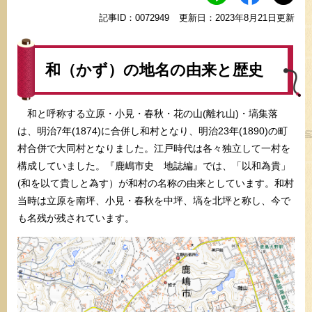
記事ID：0072949
更新日：2023年8月21日更新
和（かず）の地名の由来と歴史
和と呼称する立原・小見・春秋・花の山(離れ山)・塙集落
は、明治7年(1874)に合併し和村となり、明治23年(1890)の町
村合併で大同村となりました。江戸時代は各々独立して一村を
構成していました。『鹿嶋市史 地誌編』では、「以和為貴」
(和を以て貴しと為す）が和村の名称の由来としています。和村
当時は立原を南坪、小見・春秋を中坪、塙を北坪と称し、今で
も名残が残されています。​