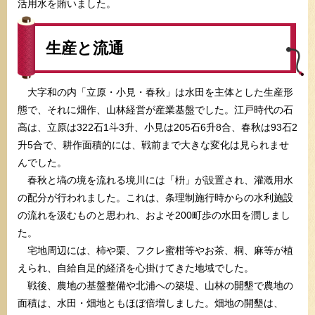
活用水を賄いました。
生産と流通
大字和の内「立原・小見・春秋」は水田を主体とした生産形
態で、それに畑作、山林経営が産業基盤でした。江戸時代の石
高は、立原は322石1斗3升、小見は205石6升8合、春秋は93石2
升5合で、耕作面積的には、戦前まで大きな変化は見られませ
んでした。
春秋と塙の境を流れる境川には「枡」が設置され、灌漑用水
の配分が行われました。これは、条理制施行時からの水利施設
の流れを汲むものと思われ、およそ200町歩の水田を潤しまし
た。
宅地周辺には、柿や栗、フクレ蜜柑等やお茶、桐、麻等が植
えられ、自給自足的経済を心掛けてきた地域でした。
戦後、農地の基盤整備や北浦への築堤、山林の開墾で農地の
面積は、水田・畑地ともほぼ倍増しました。畑地の開墾は、