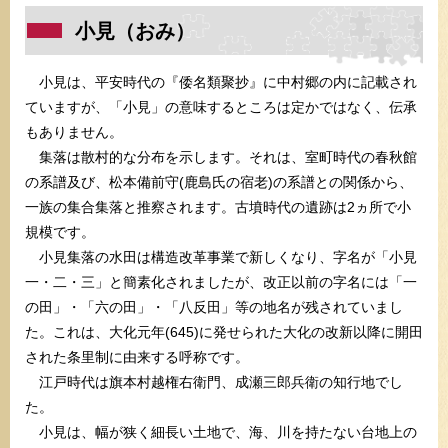
小見（おみ）
小見は、平安時代の『倭名類聚抄』に中村郷の内に記載され
ていますが、「小見」の意味するところは定かではなく、伝承
もありません。
集落は散村的な分布を示します。それは、室町時代の春秋館
の系譜及び、松本備前守(鹿島氏の宿老)の系譜との関係から、
一族の集合集落と推察されます。古墳時代の遺跡は2ヵ所で小
規模です。
小見集落の水田は構造改革事業で新しくなり、字名が「小見
一・二・三」と簡素化されましたが、改正以前の字名には「一
の田」・「六の田」・「八反田」等の地名が残されていまし
た。これは、大化元年(645)に発せられた大化の改新以降に開田
された条里制に由来する呼称です。
江戸時代は旗本村越権右衛門、成瀬三郎兵衛の知行地でし
た。
小見は、幅が狭く細長い土地で、海、川を持たない台地上の