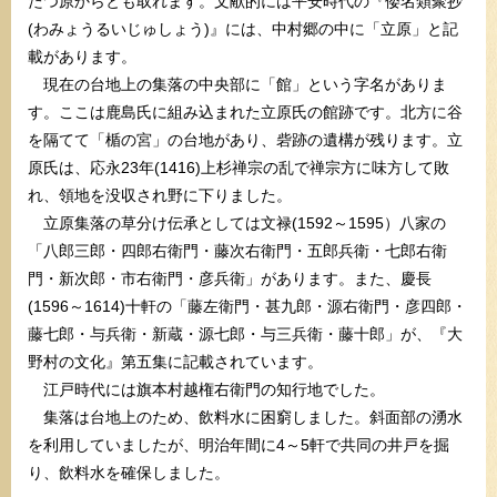
たつ原からとも取れます。文献的には平安時代の『倭名類聚抄
(わみょうるいじゅしょう)』には、中村郷の中に「立原」と記
載があります。
現在の台地上の集落の中央部に「館」という字名がありま
す。ここは鹿島氏に組み込まれた立原氏の館跡です。北方に谷
を隔てて「楯の宮」の台地があり、砦跡の遺構が残ります。立
原氏は、応永23年(1416)上杉禅宗の乱で禅宗方に味方して敗
れ、領地を没収され野に下りました。
立原集落の草分け伝承としては文禄(1592～1595）八家の
「八郎三郎・四郎右衛門・藤次右衛門・五郎兵衛・七郎右衛
門・新次郎・市右衛門・彦兵衛」があります。また、慶長
(1596～1614)十軒の「藤左衛門・甚九郎・源右衛門・彦四郎・
藤七郎・与兵衛・新蔵・源七郎・与三兵衛・藤十郎」が、『大
野村の文化』第五集に記載されています。
江戸時代には旗本村越権右衛門の知行地でした。
集落は台地上のため、飲料水に困窮しました。斜面部の湧水
を利用していましたが、明治年間に4～5軒で共同の井戸を掘
り、飲料水を確保しました。