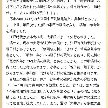
また塙とは埴輪からの転訛ともいわれます。江戸時代以降、和
村字北坪と言われた場所が塙の集落です。縄文時代から古墳時
代まで、多くの遺跡が見られます。
応永24年(1417)の大宮司中臣則隆起請文に鼻和村とありま
す。中世、烟田(かまた)氏の家臣の塙氏が入り、塙館、赤山砦
を築きました。
​ 江戸時代は旗本倉橋氏・成瀬氏によって知行されました。
塙の東、現在の大野出張所の南側には、江戸時代前半頃まで
蛭子村がありました。『祭頭祭史料』によれば、常楽会差奉寺
名として、「明和二年(1765)蛭子村花蔵院」とあり、同史料に
「寛政四年(1792)上塙花蔵院」とあることから、この頃塙村の
内になったと考えられます。小字として「蛭子前・蛭子野」が
残りますが、字前畑・門畑も蛭子村の範囲内と推察されます。
台地上の集落では、井戸・飲料水の確保が最大の課題であ
り、5～10軒程で共同井戸を設置しました。古くは、湧水の近
くの台地傾斜部に居住したり天水を溜めたり、沼の周辺に居を
構えたりしましたが、明治時代以降、井戸掘り技術の発達によ
って居住地が拡大しました。また、通称「大井戸」が多数の生