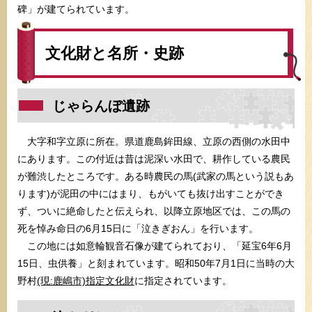
碑」が建てられています。
文化財と名所・史跡
じゃらんぼ遺跡
大字和字立原に所在。県道鹿島鉾田線、立原の西側の水田中
にあります。この付近は昔は泥深い水田で、耕作している農民
が難渋したところです。ある時農民の馬(武家の馬という説もあ
ります)が泥田の中にはまり、もがいても抜け出すことができ
ず、ついに絶命したと伝えられ、以降立原地区では、この馬の
死を悼み命日の6月15日に「泣きぎおん」を行います。
この地には如意輪観音石像が建てられており、「延宝6年6月
15日、虫供養」と刻まれています。昭和50年7月1日に当時の大
野村
(現:鹿嶋市)指定文化財
に指定されています。