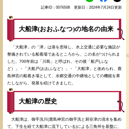
記事ID：0076508
更新日：2024年7月24日更新
大船津(おおふなつ)の地名の由来
「大船津」の「津」は港を意味し、水上交通に必要な施設が
整備されている船着場であるところから、この名がつけられま
した。700年前は「川島」と呼ばれ、その後「船戸(ふな
ど）」・「大船戸(おおふなど）」・「大船津」と改められ、鹿
島神宮の船着き場として、水郷交通の中継地としての機能を果
たしながら、発展を続けてきました。
大船津の歴史
​大船津は、御手洗川(鹿島神宮の御手洗と厨谷津の清水を集め
て、下生を経て大船津に流下している)による三角州を基盤に、