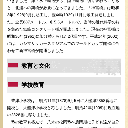
いきました。海・水上輸送から、陸上輸送に切り替わってくる
と、北浦への架橋が必要になってきました。「神宮橋」は昭和
3年(1928)9月に起工し、翌4年(1929)11月に竣工開通しまし
た。全長887メートル、巾5.5メートルで、当時の近代科学の粋
を集めた鉄筋コンクリート橋が完成しました。現在の神宮橋は
昭和36年(1961)に架け替えられた2代目です。平成14年(2002)
には、カシマサッカースタジアムでのワールドカップ開催に合
わせて新神宮橋が開通しました。
教育と文化
学校教育
豊津小学校は、明治11年(1878)9月5日に大船津2358番地に
開校し、大船津小学校と称しました。明治42年(1909)に現在地
の2328番に移りました。
塾の教育も盛んで、爪木の松岡塾へ農閑期に子ども達が自分