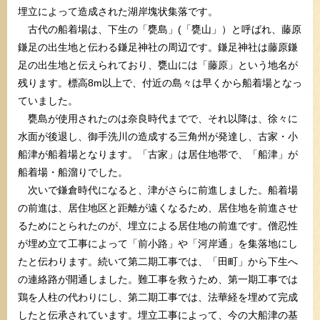
埋立によって造成された湖岸塊状集落です。
古代の船着場は、下生の「甕島」(「甕山」）と呼ばれ、藤原
鎌足の出生地と伝わる鎌足神社の周辺です。鎌足神社は藤原鎌
足の出生地と伝えられており、甕山には「藤原」という地名が
残ります。標高8m以上で、付近の島々は早くから船着場となっ
ていました。
甕島が使用されたのは奈良時代までで、それ以降は、徐々に
水面が後退し、御手洗川の造成する三角州が発達し、古家・小
船津が船着場となります。「古家」は居住地帯で、「船津」が
船着場・船溜りでした。
次いで鎌倉時代になると、津がさらに前進しました。船着場
の前進は、居住地区と距離が遠くなるため、居住地を前進させ
るためにとられたのが、埋立による居住地の前進です。僧忍性
が埋め立て工事によって「前小路」や「河岸通」を集落地にし
たと伝わります。続いて第二期工事では、「田町」から下生へ
の連絡路が開通しました。難工事を救うため、第一期工事では
鶏を人柱の代わりにし、第二期工事では、法華経を埋めて完成
したと伝承されています。埋立工事によって、今の大船津の基