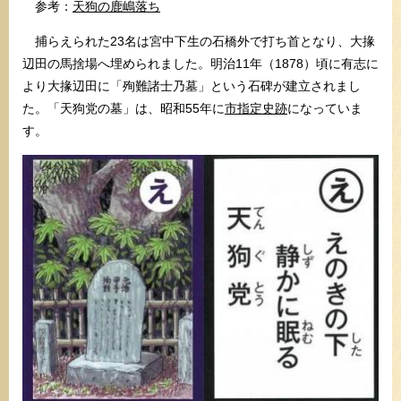
参考：
天狗の鹿嶋落ち
捕らえられた23名は宮中下生の石橋外で打ち首となり、大掾
辺田の馬捨場へ埋められました。明治11年（1878）頃に有志に
より大掾辺田に「殉難諸士乃墓」という石碑が建立されまし
た。「天狗党の墓」は、昭和55年に
市指定史跡
になっていま
す。