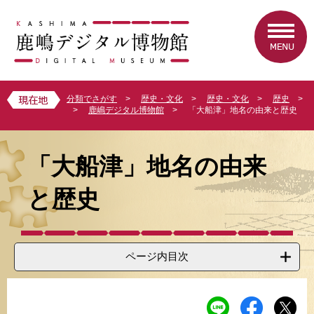
ペ
メ
ー
ニ
ジ
ュ
の
ー
先
を
頭
飛
で
ば
分類でさがす
>
歴史・文化
>
歴史・文化
>
歴史
>
す
し
>
鹿嶋デジタル博物館
>
「大船津」地名の由来と歴史
。
て
本
本
文
文
「大船津」地名の由来
へ
と歴史
ページ内目次