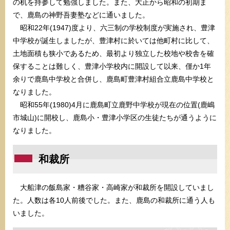
の机を持参して勉強しました。また、大正から昭和の初期ま
で、鹿島の神野吾妻塾などに通いました。
昭和22年(1947)度より、六三制の学校制度が実施され、豊津
中学校が誕生しましたが、豊津村に於いては他町村に比して、
土地面積も狭小であるため、最初より独立した校地や校舎を確
保することは難しく、豊津小学校内に開設して以来、僅か1年
余りで鹿島中学校と合併し、鹿島町豊津村組合立鹿島中学校と
なりました。
昭和55年(1980)4月に鹿島町立鹿野中学校が現在の位置(鹿嶋
市城山)に開校し、鹿島小・豊津小学区の生徒たちが通うように
なりました。
和裁所
大船津の飯島家・糟谷家・高崎家が和裁所を開設していまし
た。人数は各10人前後でした。また、鹿島の和裁所に通う人も
いました。