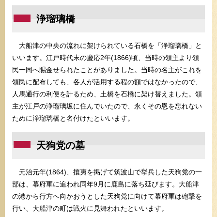
浄瑠璃橋
大船津の中央の流れに架けられている石橋を「浄瑠璃橋」と
いいます。江戸時代末の慶応2年(1866)頃、当時の領主より領
民一同へ賜金せられたことがありました。当時の名主がこれを
領民に配布しても、各人が活用する程の額ではなかったので、
人馬通行の利便を計るため、土橋を石橋に架け替えました。領
主が江戸の浄瑠璃坂に住んでいたので、永くその恩を忘れない
ために浄瑠璃橋と名付けたといいます。
天狗党の墓
元治元年(1864)、攘夷を掲げて筑波山で挙兵した天狗党の一
部は、幕府軍に追われ同年9月に鹿島に落ち延びます。大船津
の港から行方へ向かおうとした天狗党に向けて幕府軍は砲撃を
行い、大船津の町は戦火に見舞われたといいます。