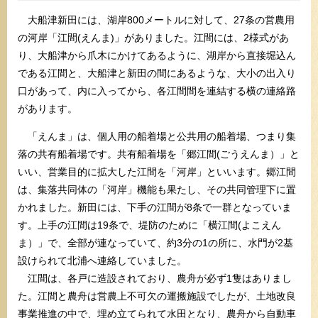
大船津新田には、湖岸800メートルに対して、27条の営農用
の河岸「江間(えんま)」がありました。江間には、2様式があ
り、大船津から爪木にかけてあるように、湖岸から直接堀込ん
である江間と、大船津と新田の間にあるような、大小の出入り
口があって、内に入ってから、各江間間を連結する横の連絡路
があります。
「えんま」は、個人用の船着場と公共用の船着場、つまり集
落の共有船着場です。共有船着場を「郷江間(ごうえんま）」と
いい、営業目的に拡大した江間を「河岸」といいます。郷江間
は、集落共同体の「河岸」機能も果たし、その共同管理下に置
かれました。新田には、下手の江間が8条で一群となっていま
す。上手の江間は19条で、堤防のために「横江間(よこえん
ま）」で、全部が連なっていて、約3分の1の所に、水門が2基
設けられて北浦へ連絡していました。
江間は、各戸に造設されており、農舟が必ず1隻はありまし
た。江間と農舟は営農上不可欠の運搬施設でしたが、土地改良
事業推進の中で、埋め立てられて水田となり、農舟から自動車