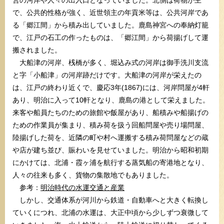
で、公共的性格が強く、近世領主の年貢米等は、公共河岸であ
る「郷江間」から積み出していました。鹿島神宮への奉納灯籠
で、江戸の石工の作ったものは、「郷江間」から荷揚げして運
搬されました。
大船津の河岸、桟橋が多く、堀込み式の河岸は御手洗川支流
と字「小船津」の河岸跡だけです。大船津の河岸が栄えたの
は、江戸の終わり近くで、慶応3年(1867)には、河岸問屋が4軒
あり、明治に入って10軒となり、鹿島の港として栄えました。
来客や船員たちのための旅館や飯屋があり、船積みや船揚げの
ための作業員が集まり、積み荷を扱う回船問屋や売り場問屋、
陸揚げした荷を、近隣の町や村へ運搬する積み荷問屋などの蔵
や店が建ち並び、賑わいを見せていました。明治から昭和初期
にかけては、北浦・霞ヶ浦を航行する蒸気船の寄港地となり、
人々の往来も多く、貨物の集散地でもありました。
参考：
明治時代の水運交通と産業
しかし、交通体系が河川から鉄道・自動車へと大きく転換し
ていくにつれ、北浦の水運は、大正中頃から少しずつ衰微して