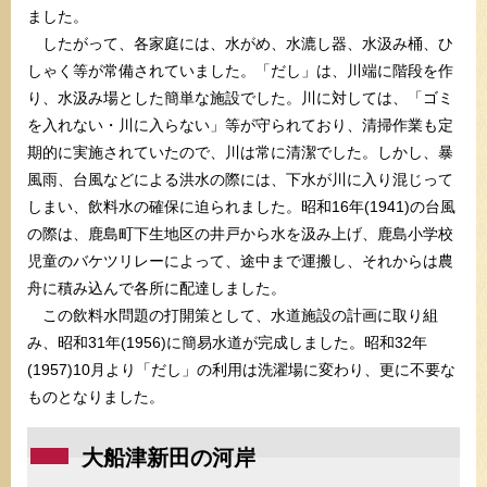
ました。
したがって、各家庭には、水がめ、水漉し器、水汲み桶、ひ
しゃく等が常備されていました。「だし」は、川端に階段を作
り、水汲み場とした簡単な施設でした。川に対しては、「ゴミ
を入れない・川に入らない」等が守られており、清掃作業も定
期的に実施されていたので、川は常に清潔でした。しかし、暴
風雨、台風などによる洪水の際には、下水が川に入り混じって
しまい、飲料水の確保に迫られました。昭和16年(1941)の台風
の際は、鹿島町下生地区の井戸から水を汲み上げ、鹿島小学校
児童のバケツリレーによって、途中まで運搬し、それからは農
舟に積み込んで各所に配達しました。
この飲料水問題の打開策として、水道施設の計画に取り組
み、昭和31年(1956)に簡易水道が完成しました。昭和32年
(1957)10月より「だし」の利用は洗濯場に変わり、更に不要な
ものとなりました。
大船津新田の河岸