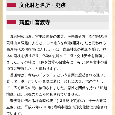
文化財と名所・史跡
鶏壁山普渡寺
真言宗智山派。宮中護国院の末寺。潮来市延方、普門院の地
蔵尊由来縁起によると、この地方を創建(開発)したと云われる
鎌倉時代の僧忍性(にんしょう)は、鹿島神宮の神託を受け、神
木の南枝を切り取り、仏3体を掘って、海上交通安全を祈願し
ました。その時に、1体を対岸の普渡寺に、もう1体を宮中の普
済寺に安置した、と伝わります。
普渡寺は、寺名の「フット」という言葉に想起される通り、
渡し場、港、津という意味に通じ、渡し場の寺、港の寺とし
て、広く庶民の間に信仰されました。忍性と関係を持つ「船越
地蔵」は、現在のところ発見されていません。
普渡寺に伝わる鎌倉時代後半(13世紀後半)作の「十一面観音
立像」は、平成22年(2010)に鹿嶋市指定有形文化財に指定され
ています。