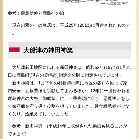
参考：
鹿島信仰と鹿島への旅
現在の西の一の鳥居は、平成25年(2013)に再建されたもので
す。
大船津の神田神楽
大船津新田地区に伝わる新田神楽は、昭和52年(1977)11月21
日に鹿島町(現在の鹿嶋市)指定文化財に指定されています。
​ 新田神楽は、1月下旬の村祈祷の際に地区の各戸を回って家
内安全・五穀豊穣を祈願してまわるほか、12年に一度行われる
鹿島神宮の大祭「御船祭」に、一番先頭に立ち、悪魔祓いをし
て御座船を守り導く役割を担っていました。近年継承者が少な
くなり、途絶えてしまいました。
参考：
新田神楽
(平成14年に収録された動画も見ることが
できます)