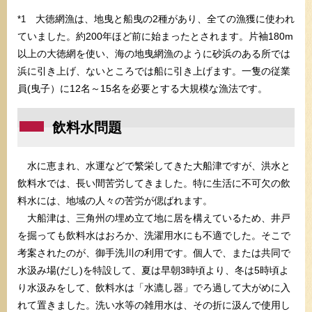
大徳網漁は、地曳と船曳の2種があり、全ての漁獲に使われ
*1
ていました。約200年ほど前に始まったとされます。片袖180m
以上の大徳網を使い、海の地曳網漁のように砂浜のある所では
浜に引き上げ、ないところでは船に引き上げます。一隻の従業
員(曳子）に12名～15名を必要とする大規模な漁法です。
飲料水問題
水に恵まれ、水運などで繁栄してきた大船津ですが、洪水と
飲料水では、長い間苦労してきました。特に生活に不可欠の飲
料水には、地域の人々の苦労が偲ばれます。
大船津は、三角州の埋め立て地に居を構えているため、井戸
を掘っても飲料水はおろか、洗濯用水にも不適でした。そこで
考案されたのが、御手洗川の利用です。個人で、または共同で
水汲み場(だし)を特設して、夏は早朝3時頃より、冬は5時頃よ
り水汲みをして、飲料水は「水漉し器」でろ過して大がめに入
れて置きました。洗い水等の雑用水は、その折に汲んで使用し