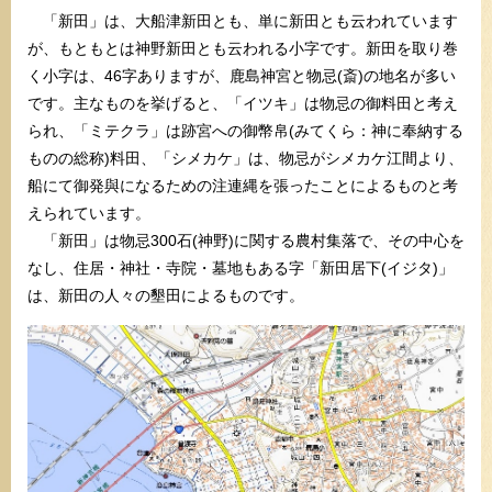
「新田」は、大船津新田とも、単に新田とも云われています
が、もともとは神野新田とも云われる小字です。新田を取り巻
く小字は、46字ありますが、鹿島神宮と物忌(斎)の地名が多い
です。主なものを挙げると、「イツキ」は物忌の御料田と考え
られ、「ミテクラ」は跡宮への御幣帛(みてくら：神に奉納する
ものの総称)料田、「シメカケ」は、物忌がシメカケ江間より、
船にて御発與になるための注連縄を張ったことによるものと考
えられています。
「新田」は物忌300石(神野)に関する農村集落で、その中心を
なし、住居・神社・寺院・墓地もある字「新田居下(イジタ)」
は、新田の人々の墾田によるものです。