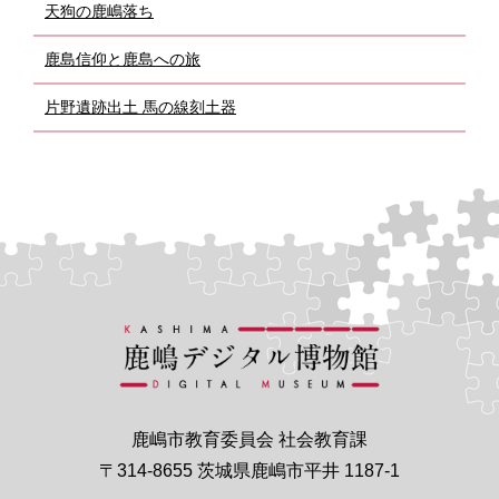
天狗の鹿嶋落ち
鹿島信仰と鹿島への旅
片野遺跡出土 馬の線刻土器
鹿嶋市教育委員会 社会教育課
〒314-8655 茨城県鹿嶋市平井 1187-1