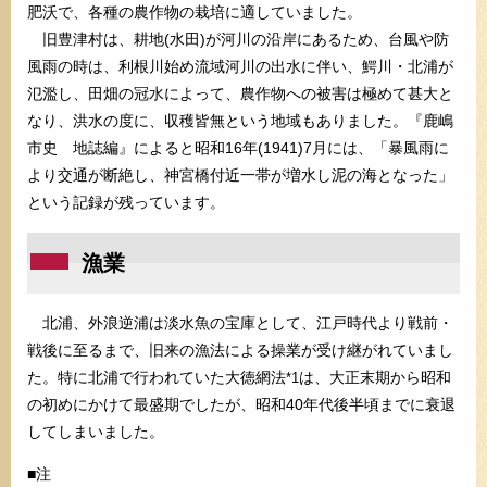
肥沃で、各種の農作物の栽培に適していました。
旧豊津村は、耕地(水田)が河川の沿岸にあるため、台風や防
風雨の時は、利根川始め流域河川の出水に伴い、鰐川・北浦が
氾濫し、田畑の冠水によって、農作物への被害は極めて甚大と
なり、洪水の度に、収穫皆無という地域もありました。『鹿嶋
市史 地誌編』によると昭和16年(1941)7月には、「暴風雨に
より交通が断絶し、神宮橋付近一帯が増水し泥の海となった」
という記録が残っています。
漁業
北浦、外浪逆浦は淡水魚の宝庫として、江戸時代より戦前・
戦後に至るまで、旧来の漁法による操業が受け継がれていまし
た。特に北浦で行われていた大徳網法
は、大正末期から昭和
*1
の初めにかけて最盛期でしたが、昭和40年代後半頃までに衰退
してしまいました。
■注