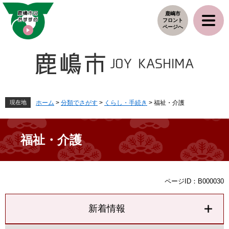
ペ
メ
鹿嶋市
ー
ニ
フロント
ジ
ュ
ページへ
の
ー
先
を
頭
飛
で
ば
す
し
。
て
本
現在地
ホーム
>
分類でさがす
>
くらし・手続き
>
福祉・介護
文
へ
福祉・介護
本
ページID：B000030
文
新着情報