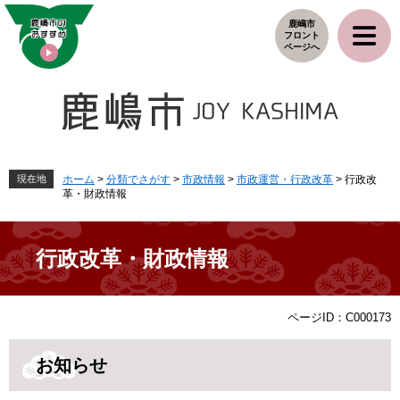
ペ
メ
鹿嶋市
ー
ニ
フロント
ジ
ュ
ページへ
の
ー
先
を
頭
飛
で
ば
す
し
。
て
本
現在地
ホーム
>
分類でさがす
>
市政情報
>
市政運営・行政改革
>
行政改
革・財政情報
文
へ
行政改革・財政情報
本
ページID：C000173
文
お知らせ