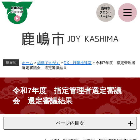
ペ
メ
鹿嶋市
ー
ニ
フロント
ジ
ュ
ページへ
の
ー
先
を
頭
飛
で
ば
す
し
。
て
本
現在地
ホーム
>
組織でさがす
>
DX・行革推進室
>
令和7年度 指定管理者
選定審議会 選定審議結果
文
へ
令和7年度 指定管理者選定審議
会 選定審議結果
ページ内目次