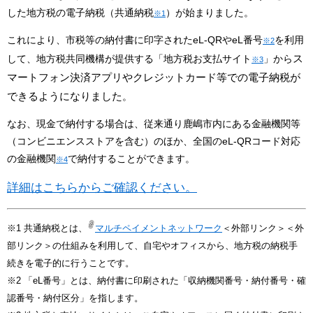
した地方税の電子納税（共通納税
）が始まりました。
※1
これにより、市税等の納付書に印字されたeL-QRやeL番号
を利用
※2
ス
して、地方税共同機構が提供する「地方税お支払サイト
」から
※3
マートフォン決済アプリやクレジットカード等での電子納税が
できるようになりました
。
なお、現金で納付する場合は、従来通り鹿嶋市内にある金融機関​等
（コンビニエンスストアを含む）のほか、全国のeL-QRコード対応
の​金融機関
で納付することができます。
※4
詳細はこちらからご確認ください。
※1 共通納税とは、
マルチペイメントネットワーク
＜外部リンク＞
＜外
部リンク＞の仕組みを利用して、自宅やオフィスから、地方税の納税手
続きを電子的に行うことです。
※2 「eL番号」とは、納付書に印刷された「収納機関番号・納付番号・確
認番号・納付区分」を指します。​