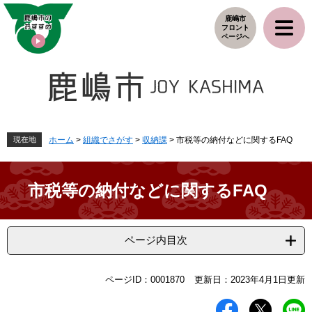
ペ
メ
鹿嶋市
ー
ニ
フロント
ジ
ュ
ページへ
の
ー
先
を
頭
飛
で
ば
す
し
。
て
本
現在地
ホーム
>
組織でさがす
>
収納課
>
市税等の納付などに関するFAQ
文
へ
市税等の納付などに関するFAQ
ページ内目次
本
ページID：0001870
更新日：2023年4月1日更新
文