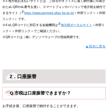
※3 地方税お支払いサイトとは、ご自宅やオフィスに届く納付書に印刷さ
れたeL-QRやeL番号を使い、スマートフォンやパソコンで地方税を納付で
きるサイト（
https://www.payment.eltax.lta.go.jp/
＜外部リンク＞
＜外部
リンク＞）です。
※4 eL-QRコードに​対応する金融機関は
地方税ポータルサイト
＜外部リ
ンク＞
＜外部リンク＞でご確認ください。​​
※QRコードは（株）デンソーウェーブの登録商標です。
▲目次に戻る
2．口座振替
Q.市税は口座振替できますか？
お手続き後、口座振替で納付することができます。