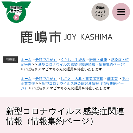
ペ
メ
鹿嶋市
ー
ニ
フロント
ジ
ュ
ページへ
の
ー
先
を
頭
飛
で
ば
す
し
。
て
本
現在地
ホーム
>
分類でさがす
>
くらし・手続き
>
医療・健康
>
感染症・特
定疾患
>
>
新型コロナウイルス感染症関連情報（情報集約ページ）
文
>
いばらきアマビエちゃんの運用を停止いたします
へ
ホーム
>
分類でさがす
>
しごと・入札・事業者支援
>
商工業
>
中小
企業支援
>
>
新型コロナウイルス感染症関連情報（情報集約ペー
ジ）
>
いばらきアマビエちゃんの運用を停止いたします
新型コロナウイルス感染症関連
情報（情報集約ページ）