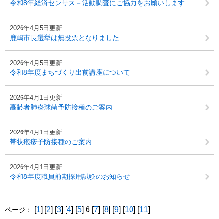
令和8年経済センサス－活動調査にご協力をお願いします
2026年4月5日更新
鹿嶋市長選挙は無投票となりました
2026年4月5日更新
令和8年度まちづくり出前講座について
2026年4月1日更新
高齢者肺炎球菌予防接種のご案内
2026年4月1日更新
帯状疱疹予防接種のご案内
2026年4月1日更新
令和8年度職員前期採用試験のお知らせ
[
1
] [
2
] [
3
] [
4
] [
5
] 6 [
7
] [
8
] [
9
] [
10
] [
11
]
ページ：