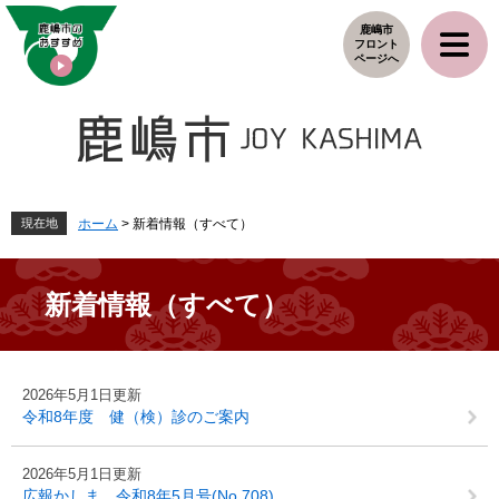
ペ
メ
鹿嶋市
ー
ニ
フロント
ジ
ュ
ページへ
の
ー
先
を
頭
飛
で
ば
す
し
。
て
本
現在地
ホーム
>
新着情報（すべて）
文
へ
新着情報（すべて）
本
2026年5月1日更新
文
令和8年度 健（検）診のご案内
2026年5月1日更新
広報かしま 令和8年5月号(No.708)