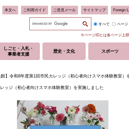
本文へ
ご利用ガイド
ご意見メール
サイトマップ
Foreign 
G
すべて
ページ
o
o
※ページIDとは各ページ上
g
l
しごと・入札・
e
歴史・
文化
スポーツ
事業者支援
カ
ス
タ
ム
民館】令和8年度第1回市民カレッジ（初心者向けスマホ体験教室）
検
索
カレッジ（初心者向けスマホ体験教室）を実施しました