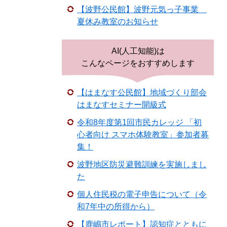
【波野公民館】波野元気っ子事業
夏休み教室のお知らせ
AI(人工知能)は
こんなページをおすすめします
【はまなす公民館】地域づくり部会
はまなすセミナー開級式
令和8年度第1回市民カレッジ 「初
心者向け スマホ体験教室」参加者募
集！
波野地区防災避難訓練を実施しまし
た
個人住民税の電子申告について（令
和7年中の所得から）
【鹿嶋市レポート】認知症とともに