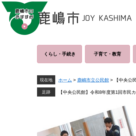
ペ
メ
ー
ニ
ジ
ュ
の
ー
先
を
頭
飛
で
ば
くらし・
手続き
子育て・
教育
す
し
。
て
本
文
現在地
ホーム
>
鹿嶋市立公民館
>
【中央公
へ
【中央公民館】令和8年度第1回市民