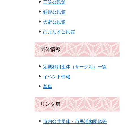
三笠公民館
鉢形公民館
大野公民館
はまなす公民館
団体情報
定期利用団体（サークル）一覧
イベント情報
募集
リンク集
市内公共団体・市民活動団体等