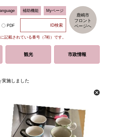
Language
補助機能
Myページ
鹿嶋市
フロント
PDF
ページへ
部に記載されている番号（7桁）です。
観光
市政情報
を実施しました