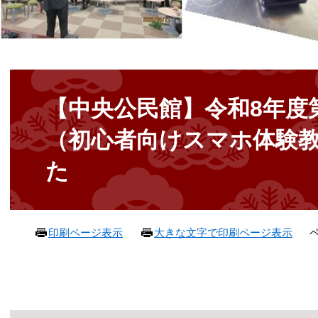
本
文
【中央公民館】令和8年度
（初心者向けスマホ体験
た
ペ
印刷ページ表示
大きな文字で印刷ページ表示