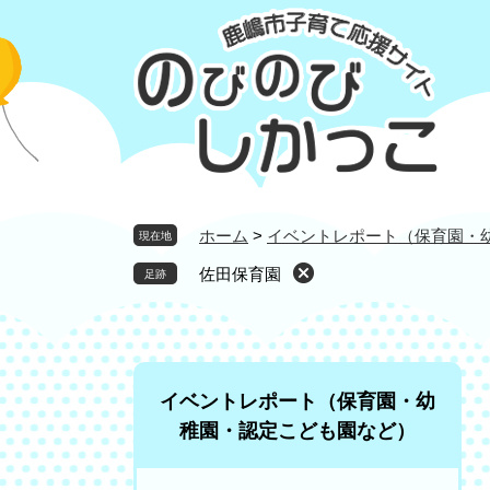
ペ
メ
ー
ニ
ジ
ュ
の
ー
先
を
頭
飛
で
ば
す
し
。
て
ホーム
>
イベントレポート（保育園・
現在地
本
佐田保育園
文
へ
イベントレポート（保育園・幼
稚園・認定こども園など）