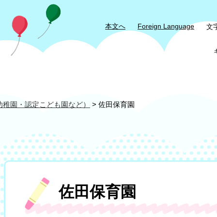
本文へ
Foreign Language
文
幼稚園・認定こども園など）
>
佐田保育園
本
佐田保育園
文