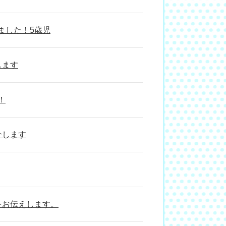
ました！5歳児
します
！
介します
をお伝えします。