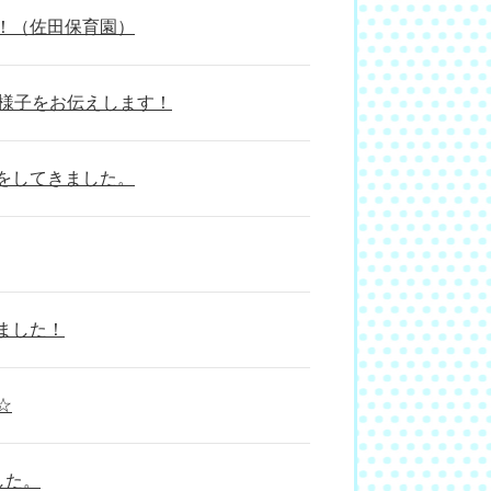
！（佐田保育園）
の様子をお伝えします！
をしてきました。
ました！
☆
した。