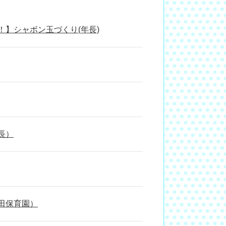
】シャボン玉づくり(年長)
長）
田保育園）