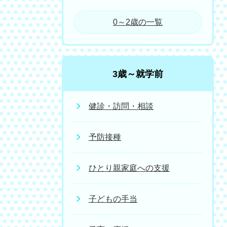
0～2歳の一覧
3歳～就学前
健診・訪問・相談
予防接種
ひとり親家庭への支援
子どもの手当