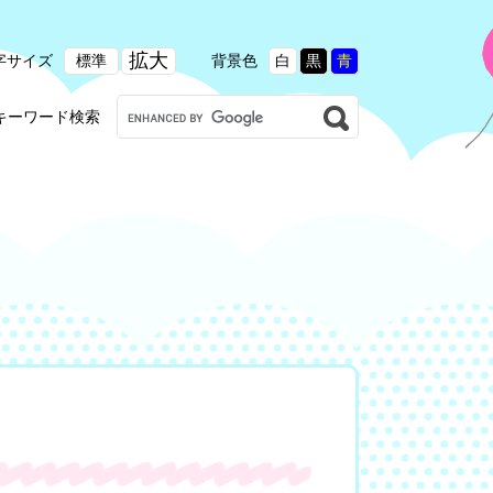
拡大
字サイズ
標準
背景色
白
黒
青
G
キーワード検索
o
o
g
l
e
カ
ス
タ
ム
検
索