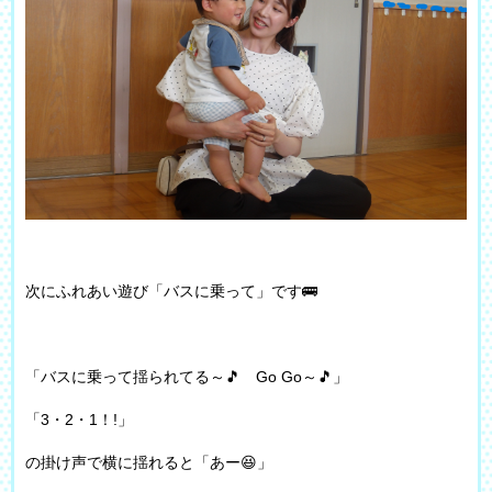
次にふれあい遊び「バスに乗って」です🚌
「バスに乗って揺られてる～🎵 Go Go～🎵」
「3・2・1！!」
の掛け声で横に揺れると「あー😆」