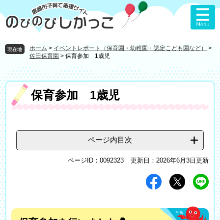
ペ
メ
ー
ニ
ジ
ュ
の
ー
先
を
ホーム
>
イベントレポート（保育園・幼稚園・認定こども園など）
>
現在地
頭
飛
佐田保育園
>
保育参加 1歳児
で
ば
す
し
。
て
本
保育参加 1歳児
本
文
文
へ
ページ内目次
ページID：0092323
更新日：2026年6月3日更新