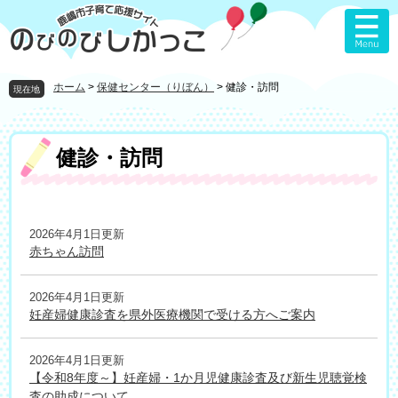
ペ
メ
ー
ニ
ジ
ュ
の
ー
先
を
ホーム
>
保健センター（りぼん）
>
健診・訪問
現在地
頭
飛
で
ば
す
し
本
健診・訪問
。
て
文
本
文
へ
2026年4月1日更新
赤ちゃん訪問
2026年4月1日更新
妊産婦健康診査を県外医療機関で受ける方へご案内
2026年4月1日更新
【令和8年度～】妊産婦・1か月児健康診査及び新生児聴覚検
査の助成について