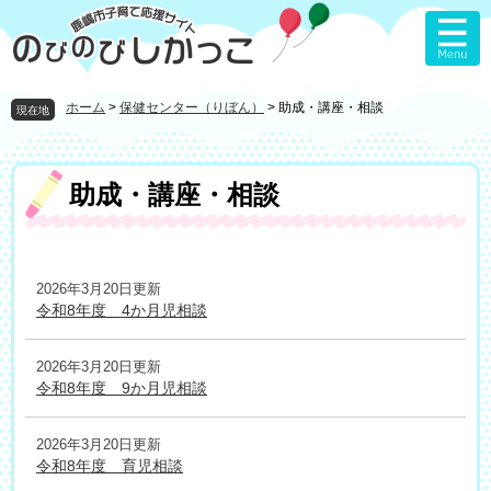
ペ
メ
ー
ニ
ジ
ュ
の
ー
先
を
ホーム
>
保健センター（りぼん）
>
助成・講座・相談
現在地
頭
飛
で
ば
す
し
本
助成・講座・相談
。
て
文
本
文
へ
2026年3月20日更新
令和8年度 4か月児相談
2026年3月20日更新
令和8年度 9か月児相談
2026年3月20日更新
令和8年度 育児相談