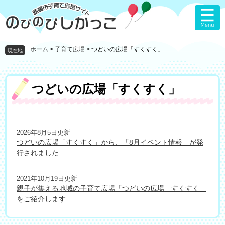
ペ
メ
ー
ニ
ジ
ュ
の
ー
先
を
ホーム
>
子育て広場
>
つどいの広場「すくすく」
現在地
頭
飛
で
ば
す
し
本
つどいの広場「すくすく」
。
て
文
本
文
へ
2026年8月5日更新
つどいの広場「すくすく」から、「8月イベント情報」が発
行されました
2021年10月19日更新
親子が集える地域の子育て広場「つどいの広場 すくすく」
をご紹介します