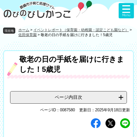
ペ
メ
ー
ニ
ジ
ュ
の
ー
先
を
ホーム
>
イベントレポート（保育園・幼稚園・認定こども園など）
>
現在地
頭
飛
佐田保育園
>
敬老の日の手紙を届けに行きました！5歳児
で
ば
す
し
。
て
本
敬老の日の手紙を届けに行きま
本
文
文
した！5歳児
へ
ページ内目次
ページID：0087580
更新日：2025年9月18日更新