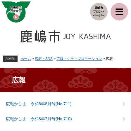
ペ
メ
鹿嶋市
ー
ニ
フロント
ジ
ュ
ページへ
の
ー
先
を
頭
飛
で
ば
す
し
。
て
本
現在地
ホーム
>
広報・SNS
>
広報・シティプロモーション
>
広報
文
へ
広報
本
広報かしま 令和8年8月号(No.711)
文
広報かしま 令和8年7月号(No.710)