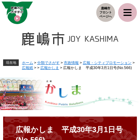
ペ
メ
鹿嶋市
ー
ニ
フロント
ジ
ュ
ページへ
の
ー
先
を
頭
飛
で
ば
す
し
。
て
本
現在地
ホーム
>
分類でさがす
>
市政情報
>
広報・シティプロモーション
>
広報紙
>
>
広報かしま
>
広報かしま 平成30年3月1日号(No.566)
文
へ
本
文
広報かしま 平成30年3月1日号
(No.566)