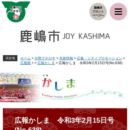
ペ
メ
鹿嶋市
ー
ニ
フロント
ジ
ュ
ページへ
の
ー
先
を
頭
飛
で
ば
す
し
。
て
本
現在地
ホーム
>
分類でさがす
>
市政情報
>
広報・シティプロモーション
>
広報紙
>
>
広報かしま
>
広報かしま 令和3年2月15日号(No.638)
文
へ
本
文
広報かしま 令和3年2月15日号
(No.638)