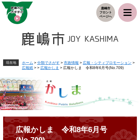
ペ
メ
鹿嶋市
ー
ニ
フロント
ジ
ュ
ページへ
の
ー
先
を
頭
飛
で
ば
す
し
。
て
本
現在地
ホーム
>
分類でさがす
>
市政情報
>
広報・シティプロモーション
>
広報紙
>
>
広報かしま
>
広報かしま 令和8年6月号(No.709)
文
へ
本
文
広報かしま 令和8年6月号
(No.709)