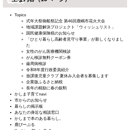
Topics
式年大祭御船祭記念 第46回鹿嶋市花火大会
地域課題解決プロジェクト「ウィッシュリスト」
国民健康保険税のお知らせ
「ひとり暮らし高齢者見守り事業」が新しくなりまし
た
女性のがん医療機関検診
がん検診無料クーポン券
歯周病検診
令和8年度行政委員紹介
放課後児童クラブ 夏休み入会者を募集します
企業版ふるさと納税
長年の精励に春の叙勲
かしま子育てnavi
市からのお知らせ
暮らしの掲示板
あなたの身近な相談窓口
かしまで本のある暮らし。
鹿ぴーぷる