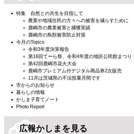
特集 自然との共生を目指して
農業や地域住民の方々への被害を減らすために
鹿嶋市の農業被害と捕獲実績
鹿嶋市の鳥獣被害防止対策
​今月のTopics
令和3年度決算報告
第16回てーら祭、令和4年度の地区公民館まつり
第42回鹿嶋市花火大会
鹿嶋市プレミアム付デジタル商品券2次販売
11月は茨城県の不法投棄月間です
市からのお知らせ
暮らしの情報
​かしま子育てノート
Photo Report
広報かしまを見る