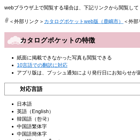
webブラウザ上で閲覧する場合は、下記リンクから閲覧して
＜外部リンク＞
カタログポケットweb版（鹿嶋市）
＜外部
カタログポケットの特徴
紙面に掲載できなかった写真も閲覧できる
10言語での翻訳に対応
アプリ版は、プッシュ通知により発行日にお知らせが
対応言語
日本語
英語（English）
韓国語（한국）
中国語繁体字
中国語簡体字