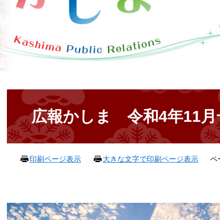
本
文
広報かしま 令和4年11月号(
ペ
印刷ページ表示
大きな文字で印刷ページ表示