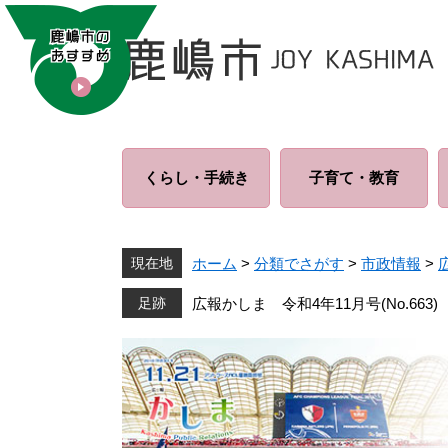
ペ
メ
ー
ニ
ジ
ュ
の
ー
先
を
頭
飛
で
ば
くらし・
手続き
子育て・
教育
す
し
。
て
本
文
現在地
ホーム
>
分類でさがす
>
市政情報
>
へ
広報かしま 令和4年11月号(No.663)