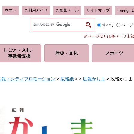
本文へ
ご利用ガイド
ご意見メール
サイトマップ
Foreign 
G
すべて
ページ
o
o
※ページIDとは各ページ上
g
l
しごと・入札・
e
歴史・
文化
スポーツ
事業者支援
カ
ス
タ
ム
広報・シティプロモーション
>
広報紙
>
>
広報かしま
>
広報かしま 令
検
索