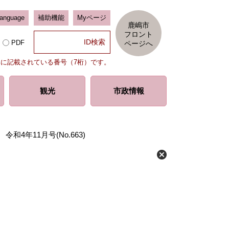
Language
補助機能
Myページ
鹿嶋市
フロント
PDF
ページへ
部に記載されている番号（7桁）です。
観光
市政情報
和4年11月号(No.663)