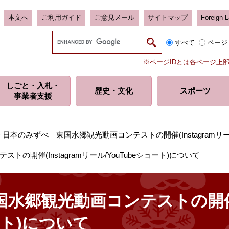
本文へ
ご利用ガイド
ご意見メール
サイトマップ
Foreign 
G
すべて
ページ
o
o
※ページIDとは各ページ上
g
l
しごと・入札・
e
歴史・
文化
スポーツ
事業者支援
カ
ス
タ
ム
>
日本のみずべ 東国水郷観光動画コンテストの開催(Instagramリール
検
索
の開催(Instagramリール/YouTubeショート)について
水郷観光動画コンテストの開催(I
ート)について