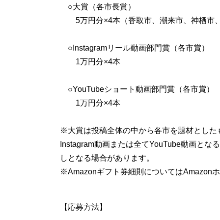
○大賞（各市長賞）
5万円分×4本（香取市、潮来市、神栖市
○Instagramリール動画部門賞（各市賞）
1万円分×4本
○YouTubeショート動画部門賞（各市賞）
1万円分×4本
※大賞は投稿全体の中から各市を題材とした
Instagram動画または全てYouTube
しとなる場合があります。
※Amazonギフト券細則についてはAmazo
【応募方法】