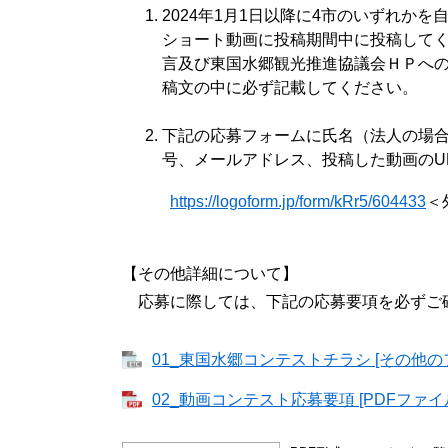
2024年1月1日以降に4市のいずれかを自己
ショート動画に投稿期間中に投稿してく
言及び東国水郷観光推進協議会ＨＰへ
稿文の中に必ず記載してください。
下記の応募フォームに氏名（法人の場
号、メールアドレス、投稿した動画のU
https://logoform.jp/form/kRr5/604433
＜
【その他詳細について】
応募に際しては、下記の応募要項を必ずご確
01_東国水郷コンテストチラシ [その他のフ
02_動画コンテスト応募要項 [PDFファイル