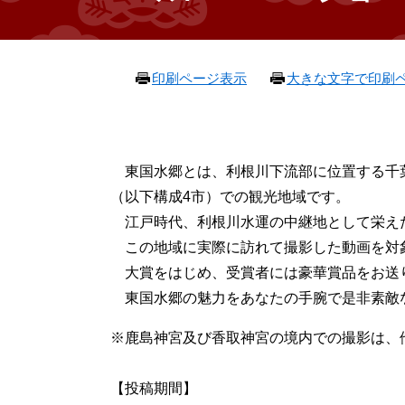
本
印刷ページ表示
大きな文字で印刷
文
東国水郷とは、利根川下流部に位置する千
（以下構成4市）での観光地域です。
江戸時代、利根川水運の中継地として栄え
この地域に実際に訪れて撮影した動画を対
大賞をはじめ、受賞者には豪華賞品をお送
東国水郷の魅力をあなたの手腕で是非素敵
※鹿島神宮及び香取神宮の境内での撮影は、
【投稿期間】