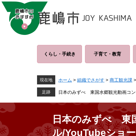
ペ
メ
ー
ニ
ジ
ュ
の
ー
先
を
頭
飛
で
ば
くらし・
手続き
子育て・
教育
す
し
。
て
本
文
現在地
ホーム
>
組織でさがす
>
商工観光課
へ
日本のみずべ 東国水郷観光動画コンテスト
日本のみずべ 東国
ル/YouTubeショ