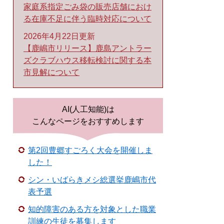
家庭系指定ごみ袋の販売店舗におけ
る在庫不足に伴う臨時対応について
2026年4月22日更新
【鹿嶋市リリース】鹿島アントラー
ズクラブハウス移転検討に関する本
市見解について
AI(人工知能)は
こんなページをおすすめします
第2回豊郷すごろく大会を開催しま
した！
シン・いばらきメシ総選挙鹿嶋市代
表予選
知的障害のある方を対象とした職業
訓練の生徒を募集します