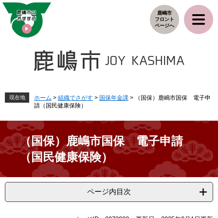
ペ
メ
鹿嶋市
ー
ニ
フロント
ジ
ュ
ページへ
の
ー
先
を
頭
飛
で
ば
す
し
。
て
本
現在地
ホーム
>
組織でさがす
>
国保年金課
>
（国保）鹿嶋市国保 電子申
請（国民健康保険）
文
へ
（国保）鹿嶋市国保 電子申請
（国民健康保険）
ページ内目次