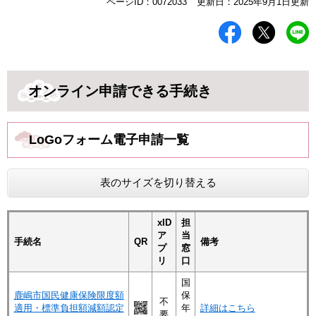
本
ページID：0072033
更新日：2025年9月1日更新
文
オンライン申請できる手続き
LoGoフォーム電子申請一覧
表のサイズを切り替える
xID
担
ア
当
手続名
QR
備考
プ
窓
リ
口
国
鹿嶋市国民健康保険限度額
保
不
適用・標準負担額減額認定
年
詳細はこちら
要