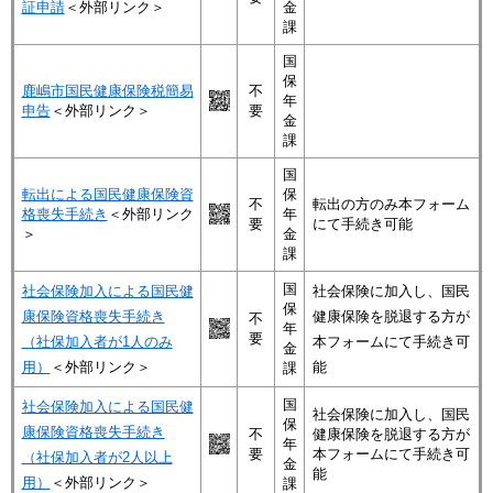
証申請
＜外部リンク＞
金
課
国
保
鹿嶋市国民健康保険税簡易
不
年
申告
＜外部リンク＞
要
金
課
国
転出による国民健康保険資
保
不
転出の方のみ本フォーム
格喪失手続き
＜外部リンク
年
要
にて手続き可能
＞
金
課
国
社会保険加入による国民健
社会保険に加入し、国民
保
康保険資格喪失手続き
健康保険を脱退する方が
不
年
要
（社保加入者が1人のみ
本フォームにて手続き可
金
用）
＜外部リンク＞
能
課
国
社会保険加入による国民健
社会保険に加入し、国民
保
康保険資格喪失手続き
不
健康保険を脱退する方が
年
要
本フォームにて手続き可
（社保加入者が2人以上
金
能
用）
＜外部リンク＞
課