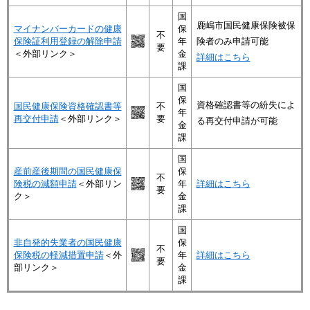
国
鹿嶋市国民健康保険被保
マイナンバーカードの健康
保
不
保険証利用登録の解除申請
年
険者のみ申請可能
要
＜外部リンク＞
金
詳細はこちら
課
国
保
資格確認書等の紛失によ
国民健康保険資格確認書等
不
年
再交付申請
＜外部リンク＞
要
る再交付申請が可能
金
課
国
産前産後期間の国民健康保
保
不
険税の減額申請
＜外部リン
年
詳細はこちら
要
ク＞
金
課
国
非自発的失業者の国民健康
保
不
保険税の軽減措置申請
＜外
年
詳細はこちら
要
部リンク＞
金
課