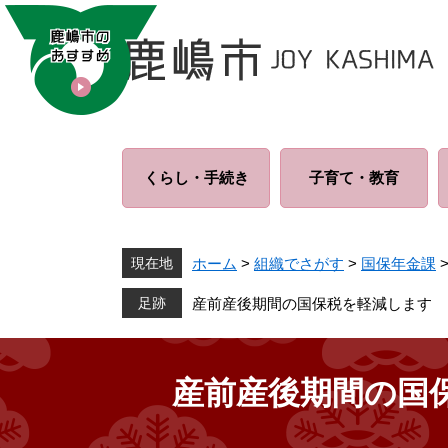
ペ
メ
ー
ニ
ジ
ュ
の
ー
先
を
頭
飛
で
ば
くらし・
手続き
子育て・
教育
す
し
。
て
本
文
現在地
ホーム
>
組織でさがす
>
国保年金課
へ
産前産後期間の国保税を軽減します
産前産後期間の国