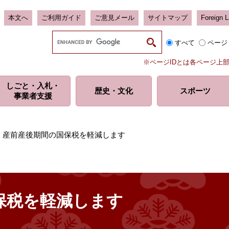
本文へ
ご利用ガイド
ご意見メール
サイトマップ
Foreign 
G
すべて
ページ
o
o
※ページIDとは各ページ上
g
l
しごと・入札・
e
歴史・
文化
スポーツ
事業者支援
カ
ス
タ
ム
>
産前産後期間の国保税を軽減します
検
索
保税を軽減します