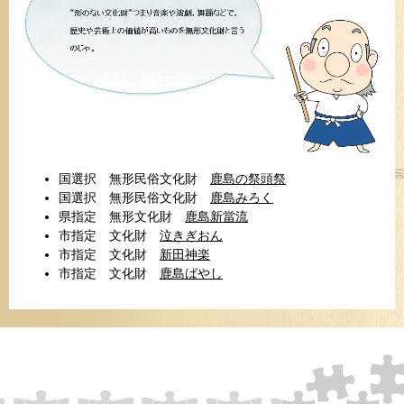
国選択 無形民俗文化財
鹿島の祭頭祭
国選択 無形民俗文化財
鹿島みろく
県指定 無形文化財
鹿島新當流
市指定 文化財
泣きぎおん
市指定 文化財
新田神楽
市指定 文化財
鹿島ばやし