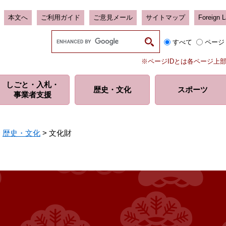
本文へ
ご利用ガイド
ご意見メール
サイトマップ
Foreign 
G
すべて
ページ
o
o
※ページIDとは各ページ上
g
l
しごと・入札・
e
歴史・
文化
スポーツ
事業者支援
カ
ス
タ
ム
>
歴史・文化
>
文化財
検
索