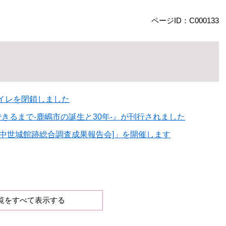
ページID：C000133
イレを閉鎖しました
るまで-鹿嶋市の誕生と30年-』が刊行されました
中世城館跡総合調査成果報告会]」を開催します
覧をすべて表示する