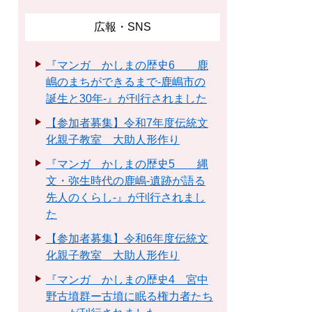
広報・SNS
『マンガ かしまの歴史6 鹿
嶋のまちができるまで-鹿嶋市の
誕生と30年-』が刊行されました
【参加者募集】令和7年度伝統文
化親子教室 大助人形作り
『マンガ かしまの歴史5 縄
文・弥生時代の鹿嶋-遺跡が語る
先人のくらし-』が刊行されまし
た
【参加者募集】令和6年度伝統文
化親子教室 大助人形作り
『マンガ かしまの歴史4 宮中
野古墳群ー古墳に眠る権力者たち