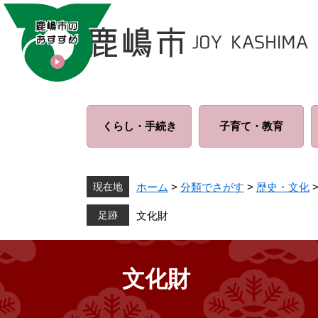
ペ
メ
ー
ニ
ジ
ュ
の
ー
先
を
頭
飛
で
ば
くらし・
手続き
子育て・
教育
す
し
。
て
本
文
現在地
ホーム
>
分類でさがす
>
歴史・文化
へ
文化財
文化財