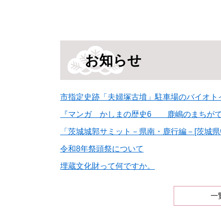
本
文
お知らせ
市指定史跡「夫婦塚古墳」駐車場のバイオト
『マンガ かしまの歴史6 鹿嶋のまちができ
「茨城城郭サミット－県南・鹿行編－[茨城県
令和8年祭頭祭について
埋蔵文化財って何ですか。
一