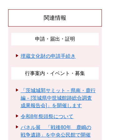
関連情報
申請・届出・証明
埋蔵文化財の申請手続き
行事案内・イベント・募集
「茨城城郭サミット－県南・鹿行
編－[茨城県中世城館跡総合調査
成果報告会]」を開催します
令和8年祭頭祭について
パネル展 「戦後80年 鹿嶋の
戦争遺跡」を中央公民館で開催