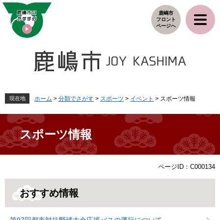
ペ
メ
鹿嶋市
ー
ニ
フロント
ジ
ュ
ページへ
の
ー
先
を
頭
飛
で
ば
す
し
。
て
本
現在地
ホーム
>
分類でさがす
>
スポーツ
>
イベント
>
スポーツ情報
文
へ
スポーツ情報
本
ページID：C000134
文
おすすめ情報