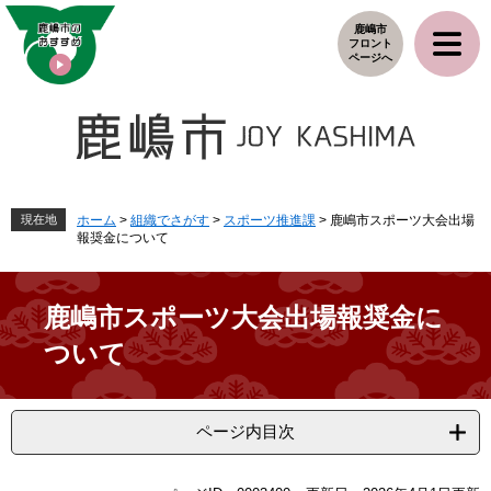
ペ
メ
鹿嶋市
ー
ニ
フロント
ジ
ュ
ページへ
の
ー
先
を
頭
飛
で
ば
す
し
。
て
本
現在地
ホーム
>
組織でさがす
>
スポーツ推進課
>
鹿嶋市スポーツ大会出場
報奨金について
文
へ
鹿嶋市スポーツ大会出場報奨金に
ついて
ページ内目次