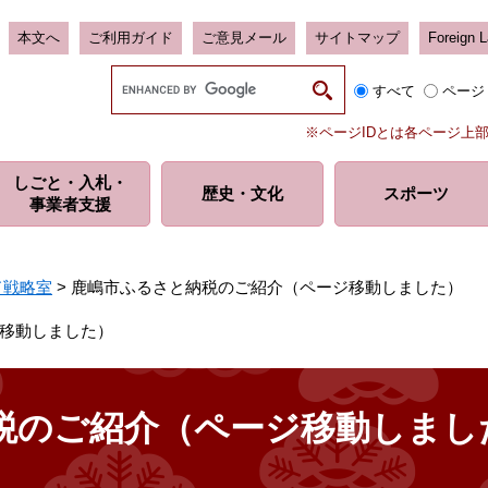
本文へ
ご利用ガイド
ご意見メール
サイトマップ
Foreign 
G
すべて
ページ
o
o
※ページIDとは各ページ上
g
l
しごと・入札・
e
歴史・
文化
スポーツ
事業者支援
カ
ス
タ
ム
ド戦略室
>
鹿嶋市ふるさと納税のご紹介（ページ移動しました）
検
索
移動しました）
税のご紹介（ページ移動しまし