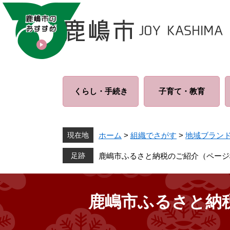
ペ
メ
ー
ニ
ジ
ュ
の
ー
先
を
頭
飛
で
ば
くらし・
手続き
子育て・
教育
す
し
。
て
本
文
現在地
ホーム
>
組織でさがす
>
地域ブラン
へ
鹿嶋市ふるさと納税のご紹介（ページ
鹿嶋市ふるさと納