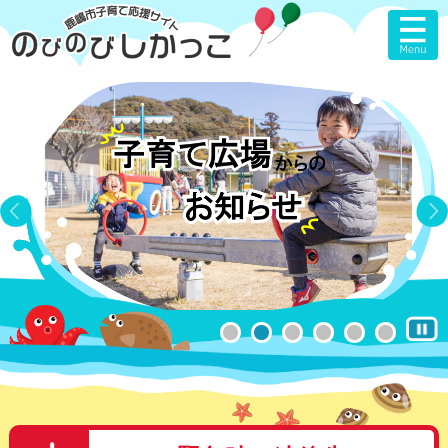
ペ
メ
ー
ニ
ジ
ュ
の
ー
先
を
頭
飛
で
ば
す
し
。
て
本
文
へ
本
文