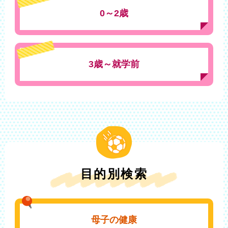
0～2歳
3歳～就学前
目的別検索
母子の健康