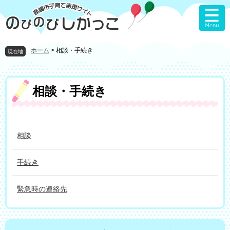
ペ
メ
ー
ニ
ジ
ュ
の
ー
先
を
ホーム
>
相談・手続き
現在地
頭
飛
で
ば
す
し
本
相談・手続き
。
て
文
本
文
へ
相談
手続き
緊急時の連絡先